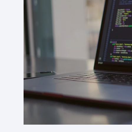
O LiA² - Lab
coordenado pe
Universidade F