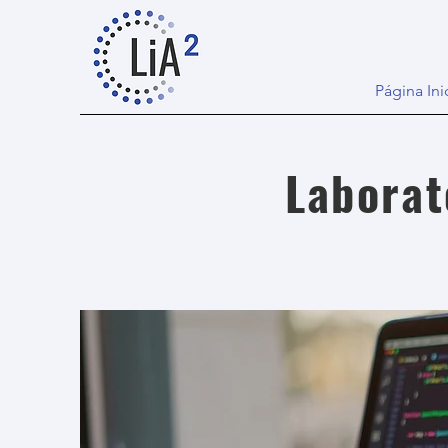
Página Ini
Laborat
I'm a 
easy.