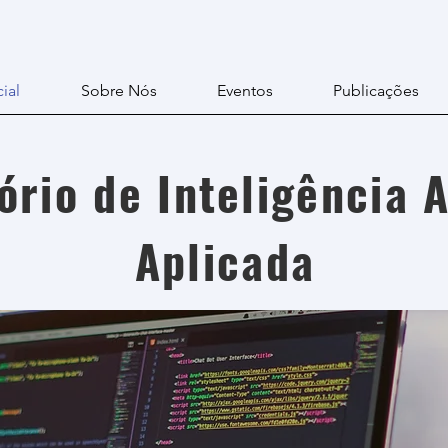
cial
Sobre Nós
Eventos
Publicações
ório de Inteligência A
Aplicada
paragraph. Click here to add your own text and edit m
 Just click “Edit Text” or double click me to add yo
content and make changes to the font.