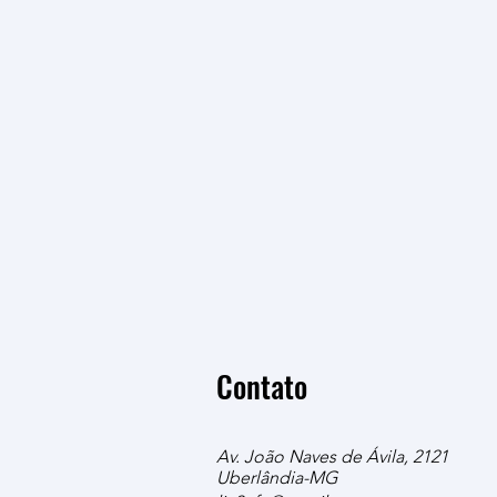
(UTFPR)
Emílias Podcast participation (UTFP
2026
Acesse
Contato
Av. João Naves de Ávila, 2121
Uberlândia-MG