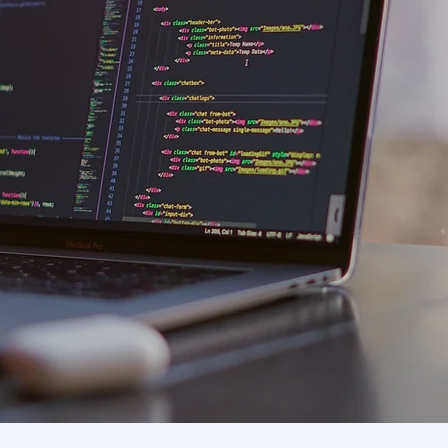
Sobre o laboratório
oratório de Inteligência Artificial Aplicada - é um espaço
la Prof. Carla Bonato Marcolin, da Faculdade de Gestão
ederal de Uberlândia (FAGEN/UFU). O LiA² tem como ob