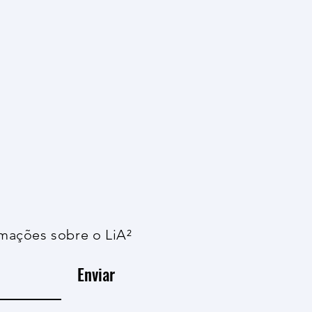
dos: Perturbação do Sossego e
Violência nas Escolas
ta-Driven Public Policy: Disturbance
and Violence in Schools
2025
Acesse
rmações sobre o LiA²
Enviar