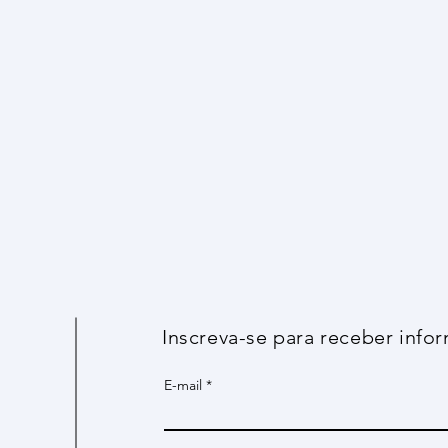
Da
Using AI for scientific research
R)
2025
Da
Acesse
Inscreva-se para receber info
E-mail