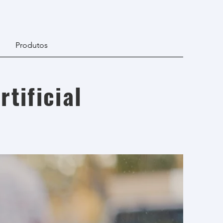
Produtos
rtificial
e. It’s
ur own