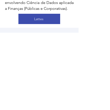
envolvendo Ciência de Dados aplicada
a Finanças (Públicas e Corporativas).
Lattes
Professora Doutora
Jaluza Maria Lima Silva Borsatto