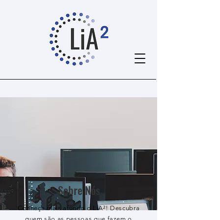
Sobre Nós
Conheça mais afundo o LiA²! Descubra
quem são as pessoas que fazem o