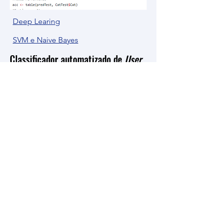
Deep Learing
SVM e Naive Bayes
Classificador automatizado de
User
Generated Content
(UGC)
Classificador automatizado, baseado
no modelo de serviço de qualidade
(SERVQUAL), para hoteis, com base em
comentários de usuários do
TripAdvisor. Desenvolvido a partir de
testes com Support Vector Machine
(SVM), Naive Bayes e Deep Learning.