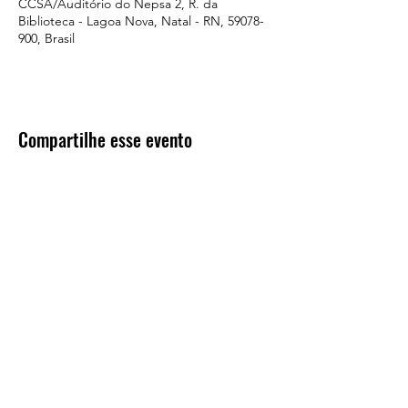
CCSA/Auditório do Nepsa 2, R. da
Biblioteca - Lagoa Nova, Natal - RN, 59078-
900, Brasil
Compartilhe esse evento
Inscreva-se para receber
informações sobre o LiA²
E-mail
Enviar