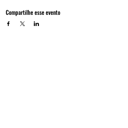
Compartilhe esse evento
Inscreva-se para receber
informações sobre o LiA²
E-mail
Enviar
Contato
Av. João Naves de Ávila, 2121